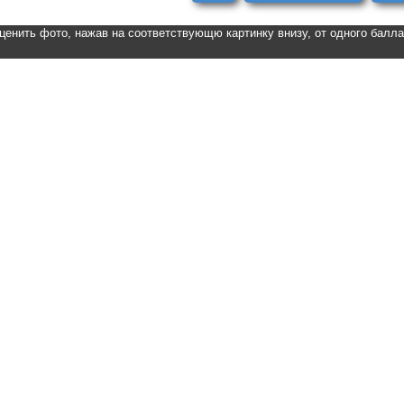
ценить фото, нажав на соответствующю картинку внизу, от одного балл