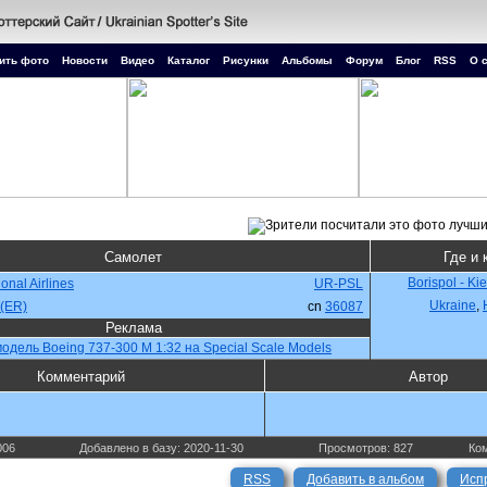
ить фото
Новости
Видео
Каталог
Рисунки
Альбомы
Форум
Блог
RSS
О 
Самолет
Где и 
Borispol - Ki
onal Airlines
UR-PSL
Ukraine
,
(ER)
cn
36087
Реклама
одель Boeing 737-300 M 1:32 на Special Scale Models
Комментарий
Автор
006
Добавлено в базу: 2020-11-30
Просмотров: 827
Ком
RSS
Добавить в альбом
Исп