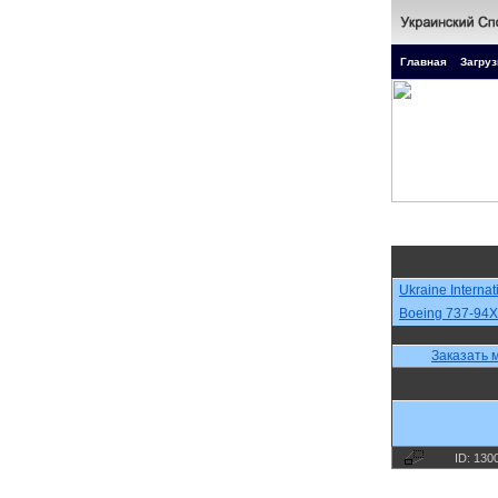
Главная
Загруз
Ukraine Internati
Boeing 737-94X
Заказать м
ID: 130