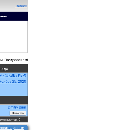
Translate
сайте
когда
ev - (UKBB / KBP)
Ноябрь 25, 2020
Dmitry Birin
ментариев: 0
равить данные