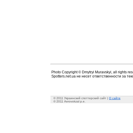
Photo Copyright © Dmytryi Muravskyi, all rights re
Spotters.net.ua не несет ответственности за т
© 2011 Украинский споттерский сайт |
О сайте
© 2011 Aerovokzal p.e.