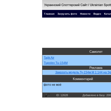
Главная
Загрузить фото
Новости
Видео
Катал
Самолет
Tajik Air
Tupolev Tu-154M
Реклама
Заказать модель Ty-154м М 1:144 на Sp
Комментарий
фото не моё
ID: 12628
Добавлено в базу: 200