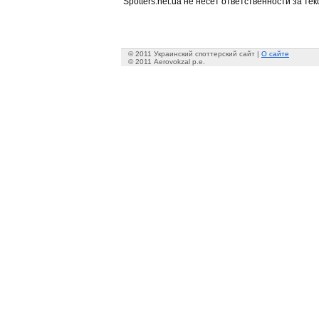
Spotters.net.ua не несет ответственности за т
© 2011 Украинский споттерский сайт |
О сайте
© 2011 Aerovokzal p.e.