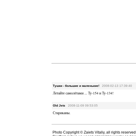
Тушки - большие и маленькие!
2008-02-13 17:39:40
Летайте самолётами ... Ту-154 и Ту-134!
Old Jets
2008-11-09 09:53:05
Стариканы.
Photo Copyright © Zaiets Vitaliy, all rights reserved