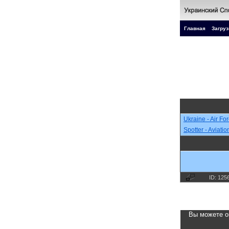
Главная
Загруз
Ukraine - Air Fo
Spotter - Aviati
ID: 125
Вы можете о