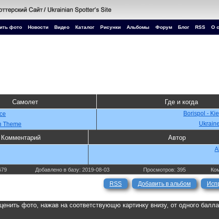
ить фото
Новости
Видео
Каталог
Рисунки
Альбомы
Форум
Блог
RSS
О 
Самолет
Где и когда
Borispol - Ki
rce
Ukrain
on Theme
Комментарий
Автор
A
679
Добавлено в базу: 2019-08-03
Просмотров: 395
Ком
RSS
Добавить в альбом
Исп
ценить фото, нажав на соответствующю картинку внизу, от одного балл