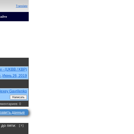
Translate
сайте
ev - (UKBB / KBP)
e
,
Июнь 26, 2019
lexey Gavrilenko
ментариев: 0
равить данные
а до пяти:
[?]