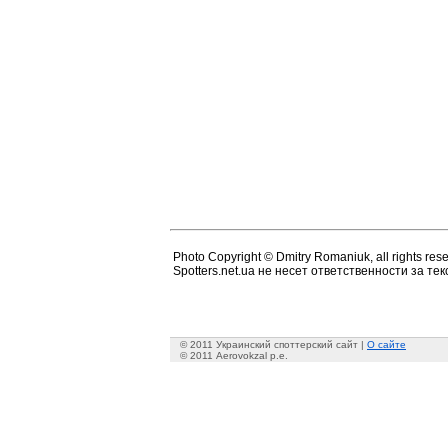
Photo Copyright © Dmitry Romaniuk, all rights res
Spotters.net.ua не несет ответственности за т
© 2011 Украинский споттерский сайт |
О сайте
© 2011 Aerovokzal p.e.