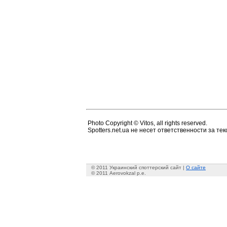
Photo Copyright © Vitos, all rights reserved.
Spotters.net.ua не несет ответственности за т
© 2011 Украинский споттерский сайт |
О сайте
© 2011 Aerovokzal p.e.