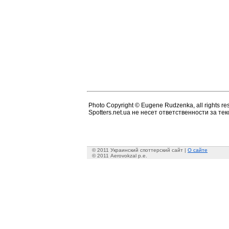
Photo Copyright © Eugene Rudzenka, all rights re
Spotters.net.ua не несет ответственности за т
© 2011 Украинский споттерский сайт |
О сайте
© 2011 Aerovokzal p.e.