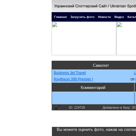
Главная
Загрузить фото
Новости
Видео
Катал
Самолет
Business Jet Travel
Raytheon 390 Premier I
cn
Комментарий
ID: 124726
Добавлено в базу: 20
Вы можете оценить фото, нажав на соотве