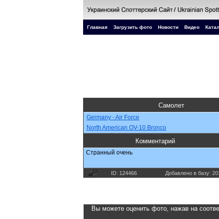
Главная
Загрузить фото
Новости
Видео
Катал
Самолет
Germany - Air Force
North American OV-10 Bronco
Комментарий
Странный очень
ID: 124466
Добавлено в базу: 20
Вы можете оценить фото, нажав на соотве