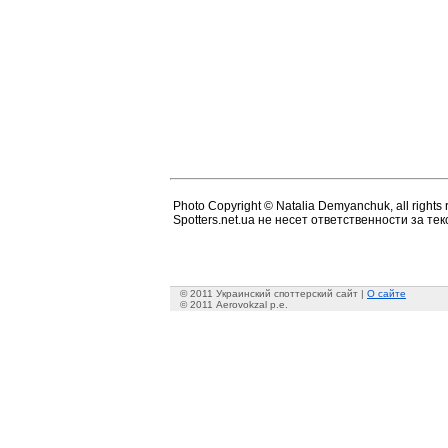
Photo Copyright © Natalia Demyanchuk, all rights 
Spotters.net.ua не несет ответственности за т
© 2011 Украинский споттерский сайт |
О сайте
© 2011 Aerovokzal p.e.