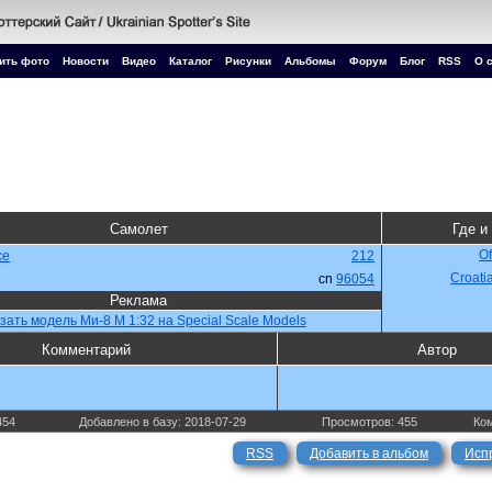
ить фото
Новости
Видео
Каталог
Рисунки
Альбомы
Форум
Блог
RSS
О 
Самолет
Где и
Of
ce
212
Croati
cn
96054
Реклама
зать модель Ми-8 М 1:32 на Special Scale Models
Комментарий
Автор
454
Добавлено в базу: 2018-07-29
Просмотров: 455
Ком
RSS
Добавить в альбом
Исп