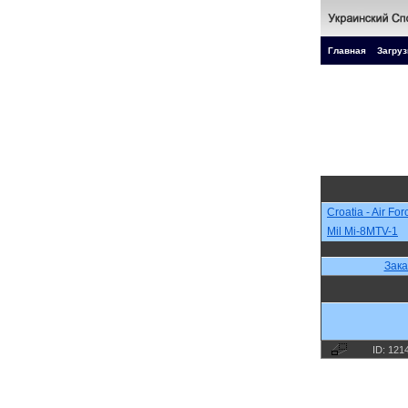
Главная
Загруз
Croatia - Air For
Mil Mi-8MTV-1
Зака
ID: 121