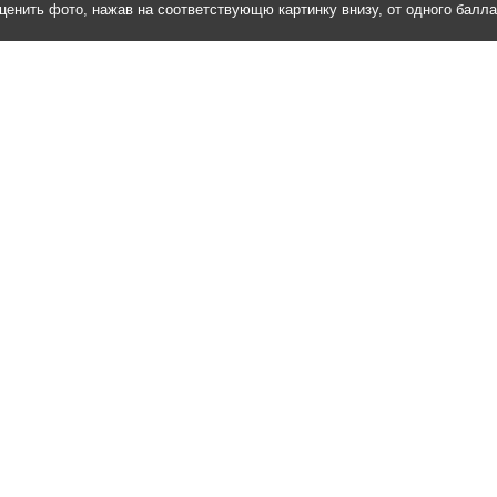
ценить фото, нажав на соответствующю картинку внизу, от одного балл