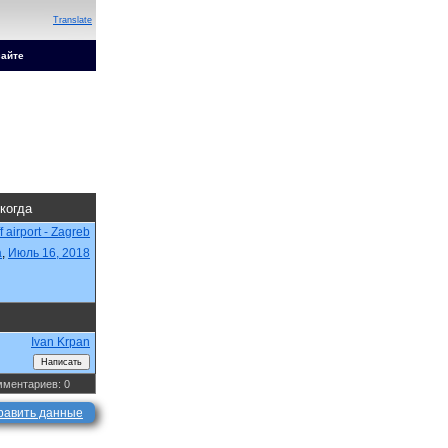
Translate
сайте
 когда
f airport - Zagreb
a
,
Июль 16, 2018
Ivan Krpan
ментариев: 0
равить данные