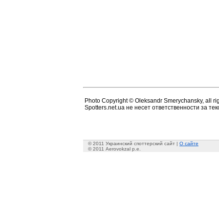
Photo Copyright © Oleksandr Smerychansky, all rig
Spotters.net.ua не несет ответственности за т
© 2011 Украинский споттерский сайт |
О сайте
© 2011 Aerovokzal p.e.