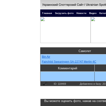
Главная
Загрузить фото
Новости
Видео
Катал
Самолет
Bin Air
Fairchild Swearingen SA-227AT Merlin 4C
Комментарий
ID: 118469
Добавлено в базу: 20
Вы можете оценить фото, нажав на соотве