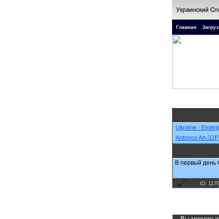
Главная
Загруз
Ukraine - Emerg
Antonov An-32P
В первый день 
ID: 117
Вы можете о