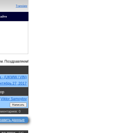
Translate
сайте
sa - (UKWW / VIN)
нтябрь 27, 2017
ор
Viktor Samoylov
ментариев: 0
равить данные
а до пяти: