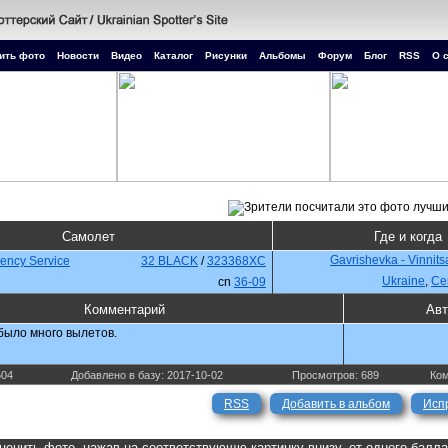
ить фото
Новости
Видео
Каталог
Рисунки
Альбомы
Форум
Блог
RSS
О 
Самолет
Где и когда
Gavrishevka - Vinnit
ency Service
32 BLACK
/
323368XC
Ukraine
,
Се
cn
36-09
Комментарий
Авт
было много вылетов.
504
Добавлено в базу: 2017-10-02
Просмотров: 689
Ком
RSS
Добавить в альбом
Исп
ценить фото, нажав на соответствующю картинку внизу, от одного балл