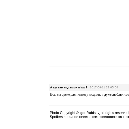
А що там над нами літає?
2017-09-11 21:05:54
Все, створене для польоту людини, я дуже люблю, то
Photo Copyright © Igor Rubtsov, all rights reserved
Spotters.net.ua не несет ответственности за т