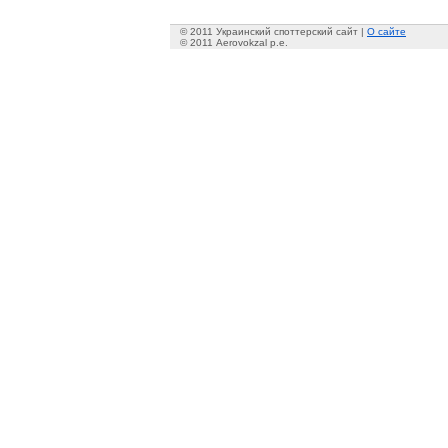
© 2011 Украинский споттерский сайт |
О сайте
© 2011 Aerovokzal p.e.