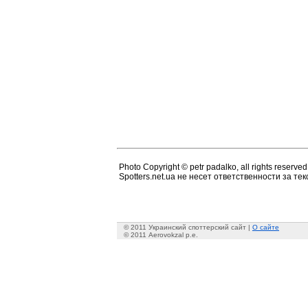
Photo Copyright © petr padalko, all rights reserved
Spotters.net.ua не несет ответственности за т
© 2011 Украинский споттерский сайт |
О сайте
© 2011 Aerovokzal p.e.