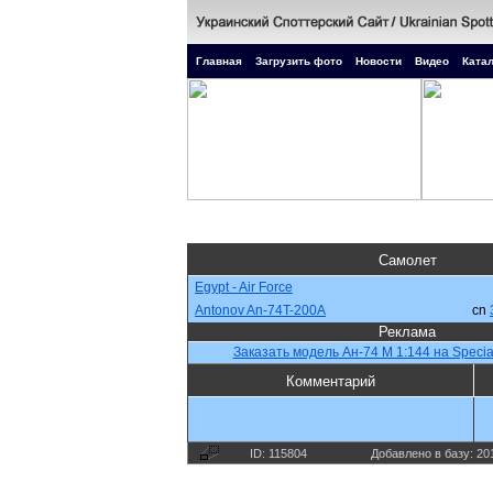
Главная
Загрузить фото
Новости
Видео
Катал
Самолет
Egypt - Air Force
Antonov An-74T-200A
cn
Реклама
Заказать модель Ан-74 М 1:144 на Specia
Комментарий
ID: 115804
Добавлено в базу: 20