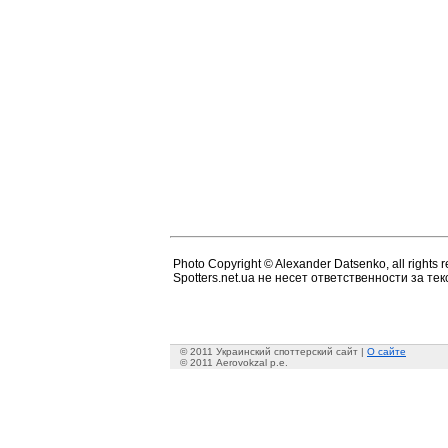
Photo Copyright © Alexander Datsenko, all rights r
Spotters.net.ua не несет ответственности за т
© 2011 Украинский споттерский сайт |
О сайте
© 2011 Aerovokzal p.e.