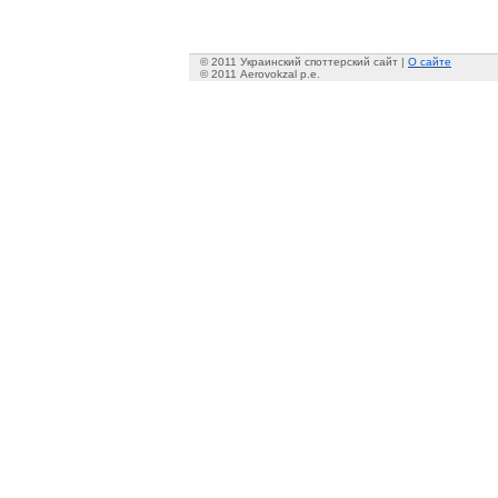
© 2011 Украинский споттерский сайт |
О сайте
© 2011 Aerovokzal p.e.