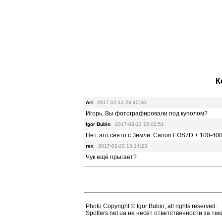
К
Art
2017-02-12 23:40:56
Игорь, Вы фотографировали под куполом?
Igor Bubin
2017-02-13 15:02:51
Нет, это снято с Земли. Canon EOS7D + 100-400
rex
2017-02-20 13:14:23
Чук ещё прыгает?
Photo Copyright © Igor Bubin, all rights reserved.
Spotters.net.ua не несет ответственности за т