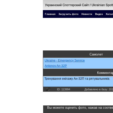
Главная
Загрузить фото
Новости
Видео
Катал
Самолет
Ukraine - Emergency Service
Antonov An-32P
Коммента
Тренування екіпажу Ан-32П та рятувальників.
ID: 113994
Добавлено в базу: 20
Вы можете оценить фото, нажав на соотве