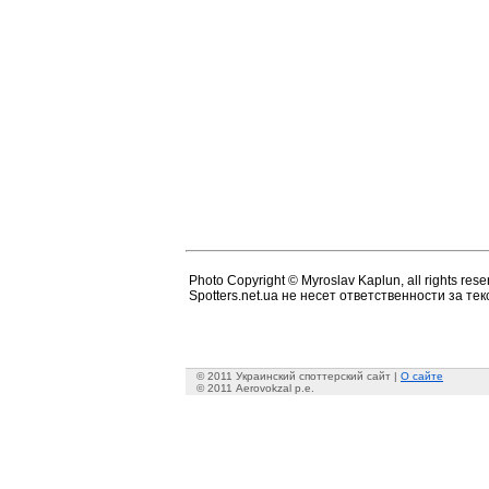
Photo Copyright © Myroslav Kaplun, all rights rese
Spotters.net.ua не несет ответственности за т
© 2011 Украинский споттерский сайт |
О сайте
© 2011 Aerovokzal p.e.