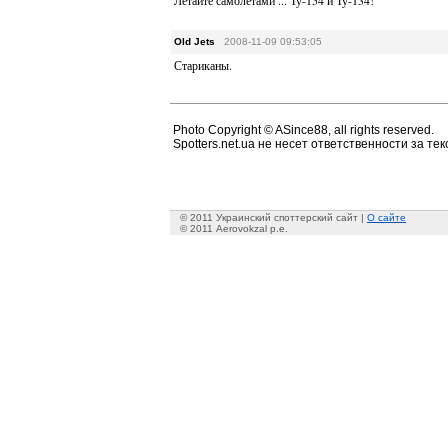
Летайте самолётами ... Ту-154 и Ту-134!
Old Jets
2008-11-09 09:53:05
Стариканы.
Photo Copyright © ASince88, all rights reserved.
Spotters.net.ua не несет ответственности за т
© 2011 Украинский споттерский сайт |
О сайте
© 2011 Aerovokzal p.e.