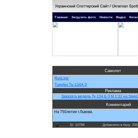
Главная
Загрузить фото
Новости
Видео
Катал
Самолет
RusLine
Tupolev Tu-134A-3
Реклама
Заказать модель Ty-134 Б-3 М 1:32 на Speci
Комментарий
На 750летие г.Львова.
ID: 10788
Добавлено в базу: 200