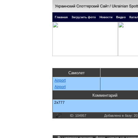
Главная
Загрузить фото
Новости
Видео
Катал
Самолет
Airport
Airport
Комментарий
2x777
ID: 104957
Добавлено в базу: 20
Вы можете оценить фото, нажав на соотве