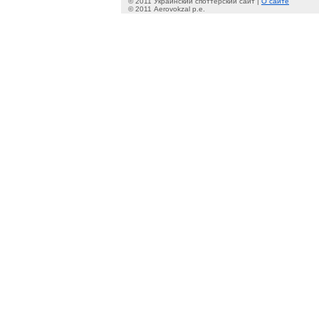
© 2011 Украинский споттерский сайт |
О сайте
© 2011 Aerovokzal p.e.