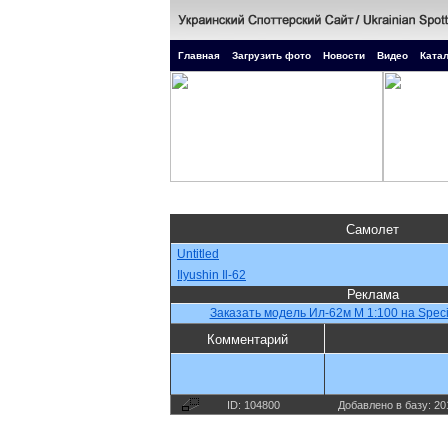
Главная
Загрузить фото
Новости
Видео
Катал
Самолет
Untitled
Ilyushin Il-62
Реклама
Заказать модель Ил-62м М 1:100 на Speci
Комментарий
ID: 104800
Добавлено в базу: 20