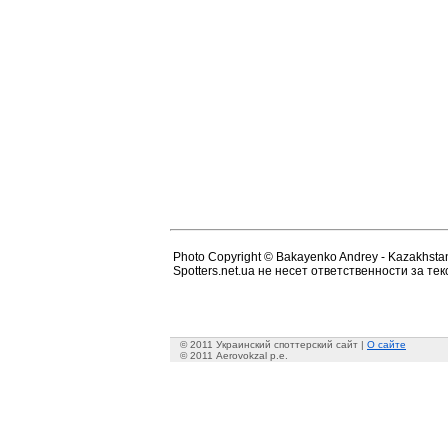
Photo Copyright © Bakayenko Andrey - Kazakhstan S
Spotters.net.ua не несет ответственности за т
© 2011 Украинский споттерский сайт |
О сайте
© 2011 Aerovokzal p.e.