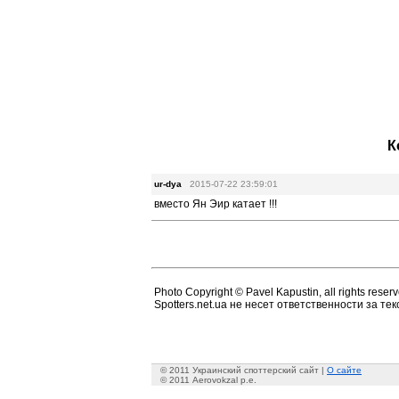
К
ur-dya
2015-07-22 23:59:01
вместо Ян Эир катает !!!
Photo Copyright © Pavel Kapustin, all rights reserv
Spotters.net.ua не несет ответственности за т
© 2011 Украинский споттерский сайт |
О сайте
© 2011 Aerovokzal p.e.