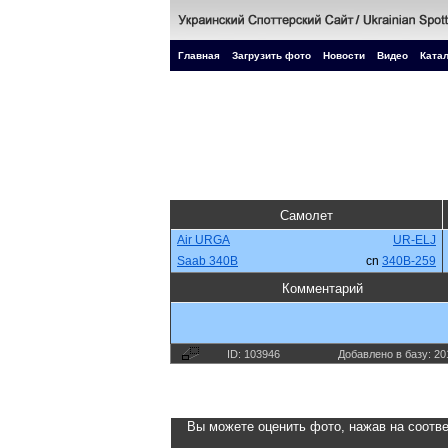
Главная
Загрузить фото
Новости
Видео
Катал
Самолет
Air URGA
UR-ELJ
Saab 340B
cn
340B-259
Комментарий
ID: 103946
Добавлено в базу: 20
Вы можете оценить фото, нажав на соотве