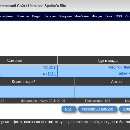
ить фото
Новости
Видео
Каталог
Рисунки
Альбомы
Форум
Блог
RSS
О 
Самолет
Где и когда
Ataturk - Ista
TC-JOB
Turkey
,
3
cn
1514
Комментарий
Автор
822
Добавлено в базу: 2015-02-26
Просмотров: 826
Ком
RSS
Добавить в альбом
Исп
ценить фото, нажав на соответствующю картинку внизу, от одного балл