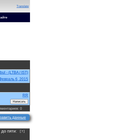
Translate
сайте
nbul - (LTBA / IST)
Февраль 6, 2015
RR
ментариев: 0
равить данные
а до пяти:
[?]