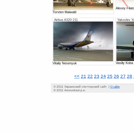
Alexey Filat
Torsten Maiwald
Airbus A320-211
Yakovlev Y
Vasiliy Koba
Vitaliy Nesenyuk
<<
21
22
23
24
25
26
27
28
О сайте
© 2011 Украинский споттерский сайт |
© 2011 Aerovokzal p.e.