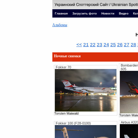
Главная
Загрузить фото
Новости
Видео
Ка
Альбомы
<<
21
22
23
24
25
26
27
28
Ночные снимки
Bombardier
Fokker 70
605
Torsten Maiwald
Torsten Mai
Airbus A32
Fokker 100 (F28-0100)