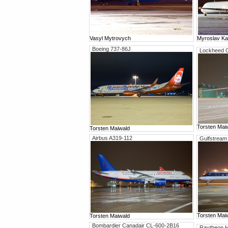
Vasyl Mytrovych
Myroslav Ka
Boeing 737-86J
Lockheed 
Torsten Mai
Torsten Maiwald
Airbus A319-112
Gulfstream
Torsten Mai
Torsten Maiwald
Bombardier Canadair CL-600-2B16
Raytheon 