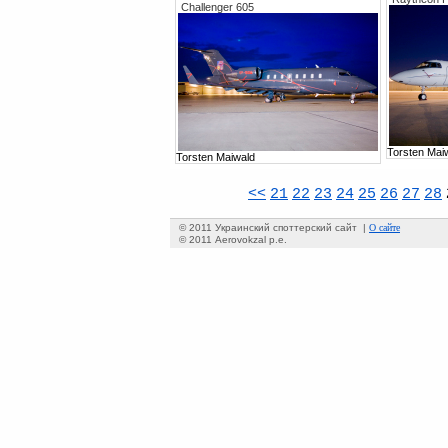
Challenger 605
Torsten Mai
Torsten Maiwald
<<
21
22
23
24
25
26
27
28
О сайте
© 2011 Украинский споттерский сайт |
© 2011 Aerovokzal p.e.