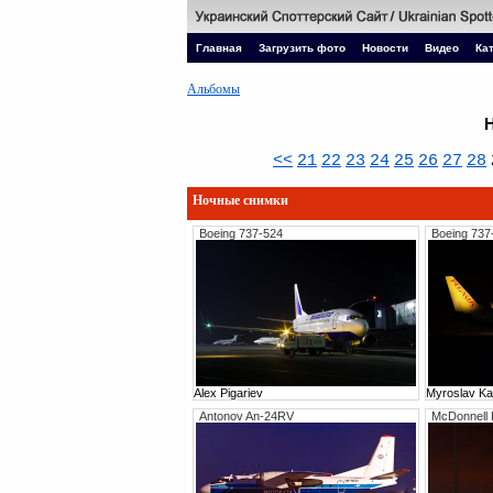
Главная
Загрузить фото
Новости
Видео
Ка
Альбомы
<<
21
22
23
24
25
26
27
28
Ночные снимки
Boeing 737-524
Boeing 737
Alex Pigariev
Myroslav Ka
Antonov An-24RV
McDonnell 