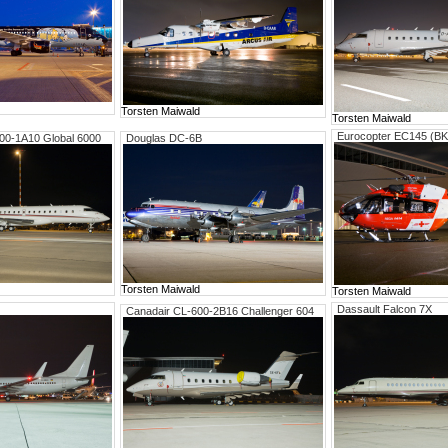
Torsten Maiwald
Torsten Maiwald
Eurocopter EC145 (BK
00-1A10 Global 6000
Douglas DC-6B
Torsten Maiwald
Torsten Maiwald
Dassault Falcon 7X
Canadair CL-600-2B16 Challenger 604