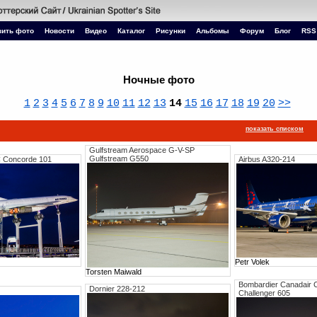
зить фото
Новости
Видео
Каталог
Рисунки
Альбомы
Форум
Блог
RSS
Ночные фото
1
2
3
4
5
6
7
8
9
10
11
12
13
14
15
16
17
18
19
20
>>
показать списком
Gulfstream Aerospace G-V-SP
Gulfstream G550
C Concorde 101
Airbus A320-214
Petr Volek
Torsten Maiwald
Bombardier Canadair 
Dornier 228-212
Challenger 605