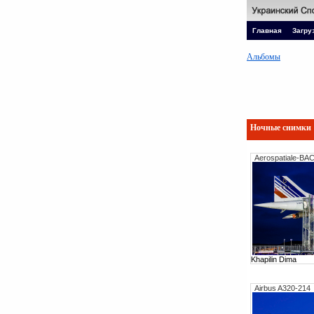
Главная
Загру
Альбомы
Ночные снимки
Aerospatiale-BA
Khapilin Dima
Airbus A320-214